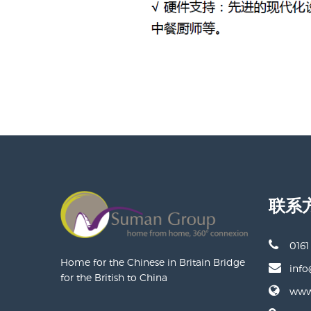
联系
0161
Home for the Chinese in Britain Bridge
inf
for the British to China
www