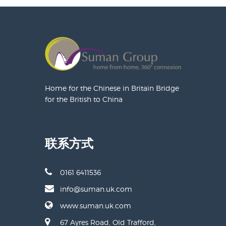
Home for the Chinese in Britain Bridge
for the British to China
联系方式
0161 6411536
info@suman.uk.com
www.suman.uk.com
67 Ayres Road, Old Trafford,