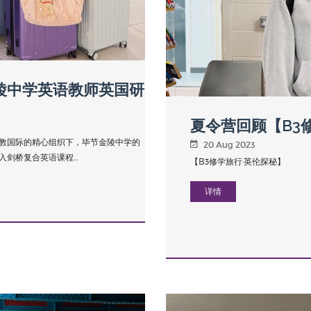
金陵中学英语教师英国研
夏令营回顾【B3
教国际的精心组织下，毕节金陵中学的
20 Aug 2023
桥复合英语课程...
【B3修学旅行·英伦探秘】
详情